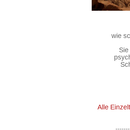
wie s
Sie
psyc
Sch
Alle Einzel
-------